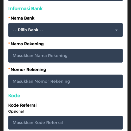
Informasi Bank
*
Nama Bank
*
Nama Rekening
*
Nomor Rekening
Kode
Kode Referral
Opsional