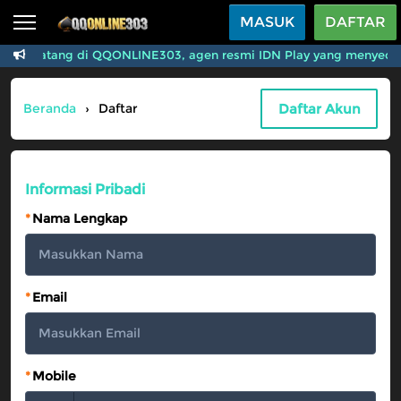
Beranda
MASUK
DAFTAR
amat datang di QQONLINE303, agen resmi IDN Play yang menyediaka
Sports
BARU
PROMO
Live Casino
BARU
Daftar Akun
Beranda
›
Daftar
IDNPoker
BARU
Slots
PROMO
Informasi Pribadi
IDNLIVE
BARU
*
Nama Lengkap
Stream N Spin
Arcade
PROMO
*
Email
Table Games
Lottery
BARU
PROMO
*
Mobile
IDNRaffle