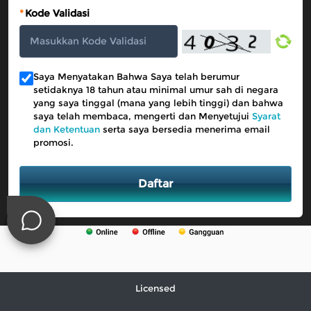
*
Kode Validasi
Saya Menyatakan Bahwa Saya telah berumur
setidaknya 18 tahun atau minimal umur sah di negara
yang saya tinggal (mana yang lebih tinggi) dan bahwa
saya telah membaca, mengerti dan Menyetujui
Syarat
dan Ketentuan
serta saya bersedia menerima email
promosi.
Daftar
Licensed