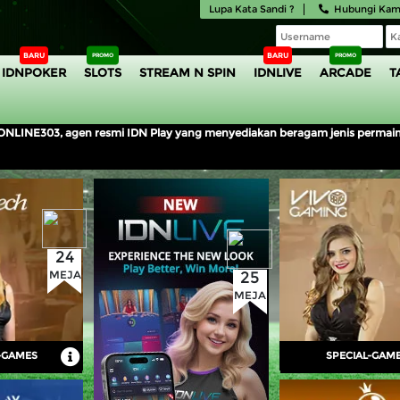
Lupa Kata Sandi ?
Hubungi Kam
BARU
BARU
PROMO
PROMO
IDNPOKER
SLOTS
STREAM N SPIN
IDNLIVE
ARCADE
T
E303, agen resmi IDN Play yang menyediakan beragam jenis permainan sepe
Min
Max
Meja
Min
Max
Meja
M
2Rb
20Jt
Baccarat
1Rb
5Jt
Baccarat
5
2Rb
2Jt
Dragon Tiger
1Rb
5Jt
Roulette
1
1Rb
20Jt
Roulette
1Rb
5Jt
Blackjack
25
10Rb
20Jt
Sicbo
1Rb
5Jt
Special Games
1
24
10Rb
1Jt
Special Games
1Rb
5Jt
1Rb
10Jt
MEJA
25
MEJA
MASUK
DAFTAR
M
BALI
KEMBALI
-GAMES
SPECIAL-GAM
-GAMES
SPECIAL-GAM
Min
Max
Meja
M