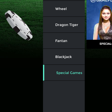
Baccarat
Sicbo
Wheel
Roulette
Dragon Tiger
Special Games
Dragon Tiger
DAFTAR
KEM
Fantan
SPECIAL
SPECIAL
Blackjack
Special Games