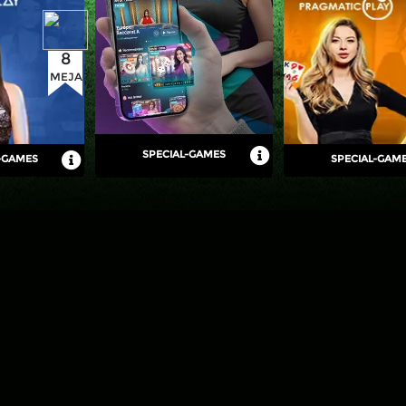
5Rb
30Jt
Baccarat
5
500
250Rb
Roulette
1
1Rb
300Rb
Sicbo
2
5Rb
1,9Jt
Blackjack
10
8
500
1,9Jt
Wheel
1
Dragon Tiger
5
MEJA
DAFTAR
MASUK
MASUK
DAFTAR
M
KEMBALI
BALI
KEMBALI
SPECIAL-GAMES
SPECIAL-GAMES
-GAMES
SPECIAL-GAM
-GAMES
SPECIAL-GAM