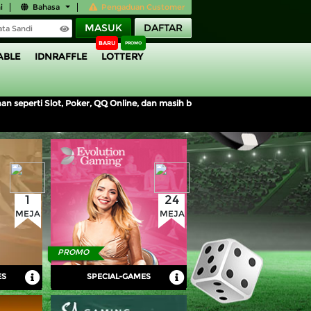
i
Bahasa
Pengaduan Customer
DAFTAR
BARU
PROMO
ABLE
IDNRAFFLE
LOTTERY
rti Slot, Poker, QQ Online, dan masih banyak lainnya. Pastikan anda men
in
Max
Meja
Min
Max
Rb
30Jt
Roulette
1Rb
20Jt
Rb
30Jt
Baccarat
2Rb
10Jt
0Rb
30Jt
Sicbo
2Rb
10Jt
0Rb
30Jt
Dragon Tiger
10Rb
10Jt
1
24
Blackjack
10Rb
20Jt
Wheel
1Rb
10Jt
MEJA
MEJA
ASUK
DAFTAR
MASUK
PROMO
KEMBALI
ES
SPECIAL-GAMES
ES
SPECIAL-GAMES
in
Max
Meja
Min
Max