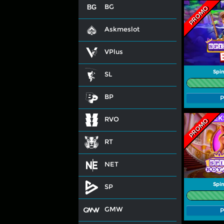
BG
PROMO
Askmeslot
VPlus
Spin
SL
BP
P
EK
RVO
PROMO
RT
NET
Spin
SP
GMW
P