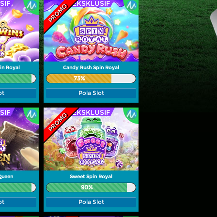
SIF
EKSKLUSIF
PROMO
in Royal
Candy Rush Spin Royal
73%
ot
Pola Slot
SIF
EKSKLUSIF
PROMO
Queen
Sweet Spin Royal
90%
ot
Pola Slot