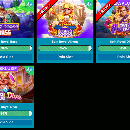
EKSKLU
PROMO
PROMO
 Royal Bass
Spin Royal Athena
Spin Royal D
96%
94%
93%
ola Slot
Pola Slot
Pola Sl
SKLUSIF
 Royal Diva
94%
ola Slot